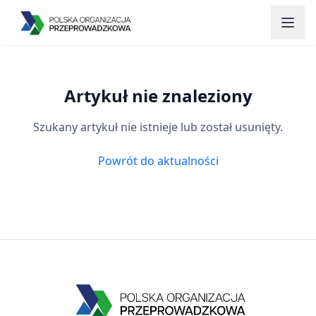
Przejdź do głównej treści
Artykuł nie znaleziony
Szukany artykuł nie istnieje lub został usunięty.
Powrót do aktualności