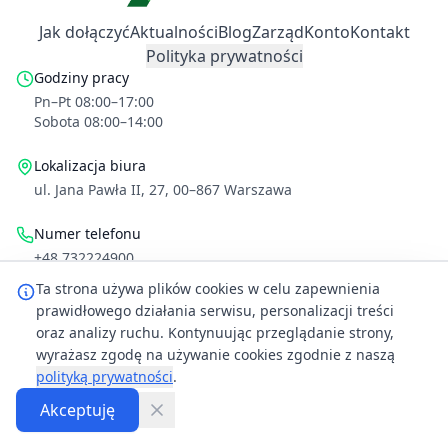
Jak dołączyć
Aktualności
Blog
Zarząd
Konto
Kontakt
Polityka prywatności
Godziny pracy
Pn–Pt 08:00–17:00
Sobota 08:00–14:00
Lokalizacja biura
ul. Jana Pawła II, 27, 00–867 Warszawa
Numer telefonu
+48 732224900
Ta strona używa plików cookies w celu zapewnienia
Adres email
prawidłowego działania serwisu, personalizacji treści
kontakt@pop.org.pl
oraz analizy ruchu. Kontynuując przeglądanie strony,
wyrażasz zgodę na używanie cookies zgodnie z naszą
©
2026
Polska Organizacja Przeprowadzkowa. Wszelkie prawa
polityką prywatności
.
zastrzeżone.
Akceptuję