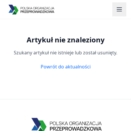
Przejdź do głównej treści
Artykuł nie znaleziony
Szukany artykuł nie istnieje lub został usunięty.
Powrót do aktualności