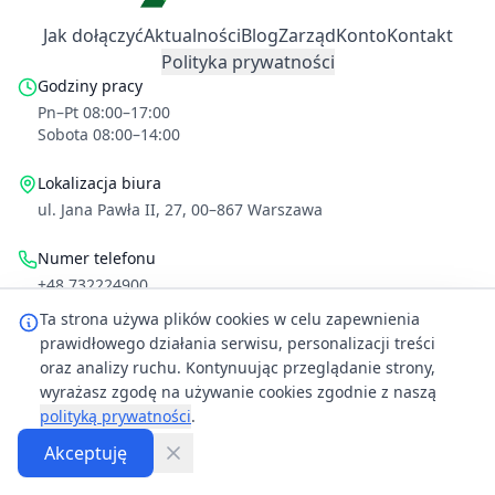
Jak dołączyć
Aktualności
Blog
Zarząd
Konto
Kontakt
Polityka prywatności
Godziny pracy
Pn–Pt 08:00–17:00
Sobota 08:00–14:00
Lokalizacja biura
ul. Jana Pawła II, 27, 00–867 Warszawa
Numer telefonu
+48 732224900
Ta strona używa plików cookies w celu zapewnienia
Adres email
prawidłowego działania serwisu, personalizacji treści
kontakt@pop.org.pl
oraz analizy ruchu. Kontynuując przeglądanie strony,
wyrażasz zgodę na używanie cookies zgodnie z naszą
©
2026
Polska Organizacja Przeprowadzkowa. Wszelkie prawa
polityką prywatności
.
zastrzeżone.
Akceptuję